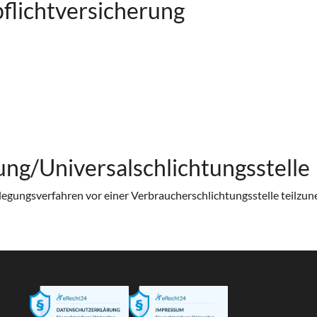
flicht­versicherung
ung/Universal­schlichtungs­stelle
beilegungsverfahren vor einer Verbraucherschlichtungsstelle teilzu